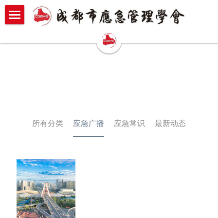
×
博客分类
首页
最新动态
学会概况
应急常识
新闻中心
单位简介
业务范围
加入我们
最新动态
组织架构
应急常识
所有分类
应急广播
应急常识
最新动态
联系我们
会员中心
专家库
疫情专区
人才招聘
学会邮箱
志愿者管理